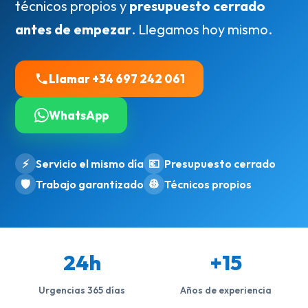
técnicos propios y
presupuesto cerrado
antes de empezar
. Llegamos hoy mismo.
Llamar +34 697 242 061
WhatsApp
⚡
Servicio el mismo día
💶
Presupuesto cerrado
🛡️
Trabajo garantizado
👷
Técnicos propios
24h
+15
Urgencias 365 días
Años de experiencia