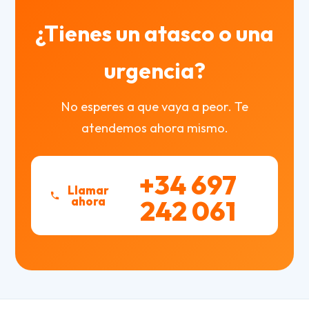
¿Tienes un atasco o una
urgencia?
No esperes a que vaya a peor. Te
atendemos ahora mismo.
+34 697
Llamar
ahora
242 061