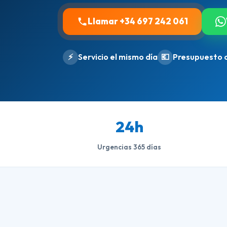
Llamar +34 697 242 061
⚡
Servicio el mismo día
💶
Presupuesto 
24h
Urgencias 365 días