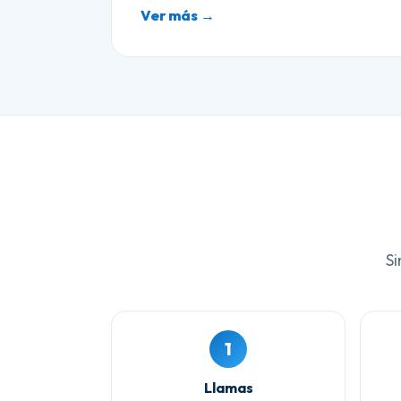
Ver más →
Si
1
Llamas