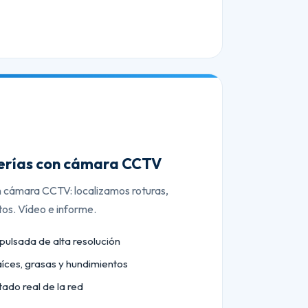
berías con cámara CCTV
n cámara CCTV: localizamos roturas,
tos. Vídeo e informe.
lsada de alta resolución
aíces, grasas y hundimientos
tado real de la red