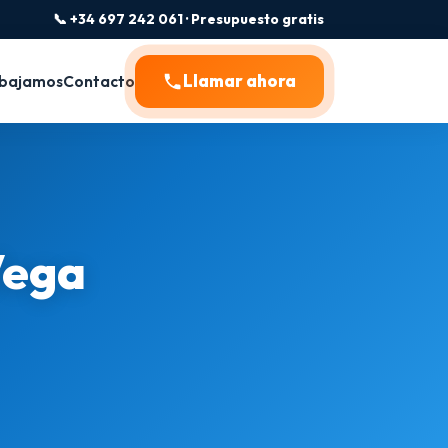
📞 +34 697 242 061 · Presupuesto gratis
Llamar ahora
bajamos
Contacto
Vega