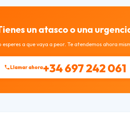
Tienes un atasco o una urgenci
 esperes a que vaya a peor. Te atendemos ahora mis
+34 697 242 061
Llamar ahora