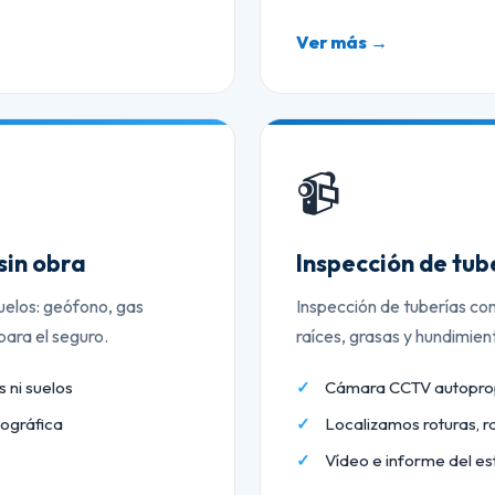
Ver más →
📹
sin obra
Inspección de tu
uelos: geófono, gas
Inspección de tuberías co
ara el seguro.
raíces, grasas y hundimien
 ni suelos
Cámara CCTV autopropu
ográfica
Localizamos roturas, r
Vídeo e informe del es