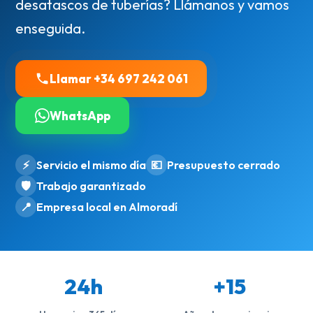
desatascos de tuberías? Llámanos y vamos
enseguida.
Llamar +34 697 242 061
WhatsApp
⚡
Servicio el mismo día
💶
Presupuesto cerrado
🛡️
Trabajo garantizado
📍
Empresa local en Almoradí
24h
+15