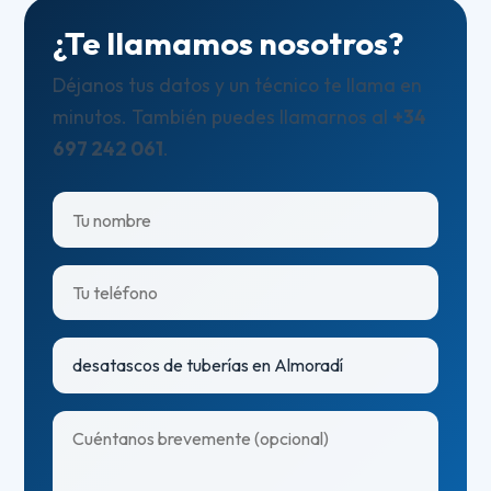
¿Te llamamos nosotros?
Déjanos tus datos y un técnico te llama en
minutos. También puedes llamarnos al
+34
697 242 061
.