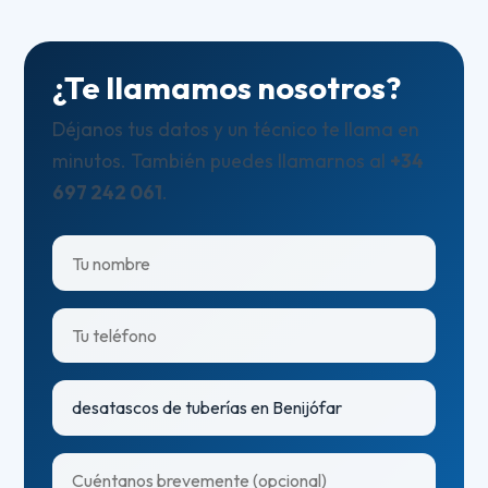
¿Te llamamos nosotros?
Déjanos tus datos y un técnico te llama en
minutos. También puedes llamarnos al
+34
697 242 061
.