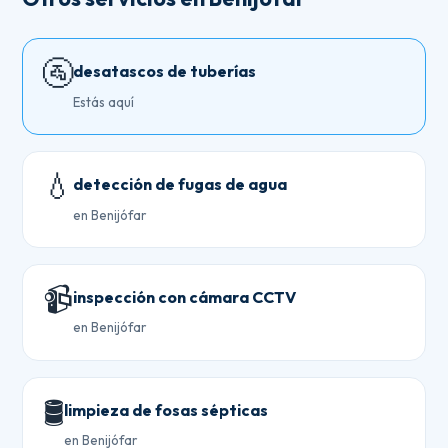
🚰
desatascos de tuberías
Estás aquí
💧
detección de fugas de agua
en Benijófar
📹
inspección con cámara CCTV
en Benijófar
🛢️
limpieza de fosas sépticas
en Benijófar