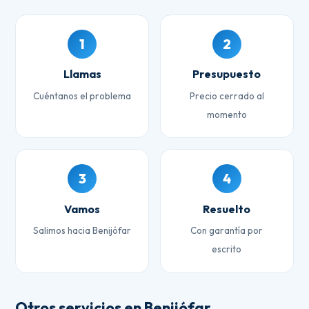
1
2
Llamas
Presupuesto
Cuéntanos el problema
Precio cerrado al
momento
3
4
Vamos
Resuelto
Salimos hacia Benijófar
Con garantía por
escrito
Otros servicios en Benijófar