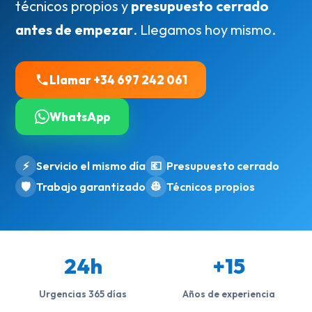
técnicos propios y
presupuesto cerrado
antes de empezar
. Llegamos hoy mismo.
Llamar +34 697 242 061
WhatsApp
⚡
Servicio el mismo día
💶
Presupuesto cerrado
🛡️
Trabajo garantizado
👷
Técnicos propios
24h
+15
Urgencias 365 días
Años de experiencia