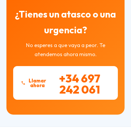
¿Tienes un atasco o una
urgencia?
No esperes a que vaya a peor. Te
atendemos ahora mismo.
+34 697
Llamar
ahora
242 061