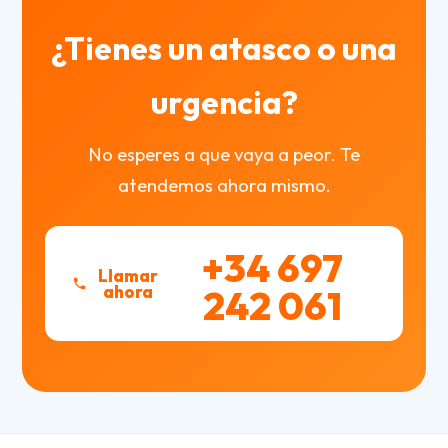
¿Tienes un atasco o una
urgencia?
No esperes a que vaya a peor. Te
atendemos ahora mismo.
+34 697
Llamar
ahora
242 061