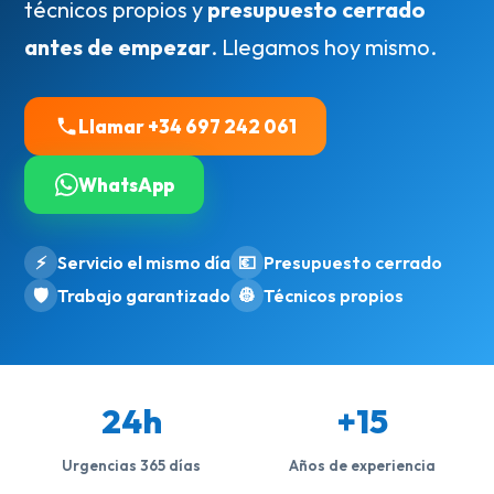
técnicos propios y
presupuesto cerrado
antes de empezar
. Llegamos hoy mismo.
Llamar +34 697 242 061
WhatsApp
⚡
Servicio el mismo día
💶
Presupuesto cerrado
🛡️
Trabajo garantizado
👷
Técnicos propios
24h
+15
Urgencias 365 días
Años de experiencia