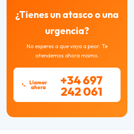
¿Tienes un atasco o una
urgencia?
No esperes a que vaya a peor. Te
atendemos ahora mismo.
+34 697
Llamar
ahora
242 061