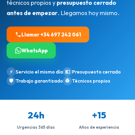
técnicos propios y
presupuesto cerrado
antes de empezar
. Llegamos hoy mismo.
Llamar +34 697 242 061
WhatsApp
⚡
Servicio el mismo día
💶
Presupuesto cerrado
🛡️
Trabajo garantizado
👷
Técnicos propios
24h
+15
Urgencias 365 días
Años de experiencia