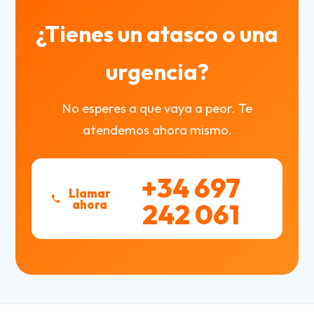
¿Tienes un atasco o una
urgencia?
No esperes a que vaya a peor. Te
atendemos ahora mismo.
+34 697
Llamar
ahora
242 061