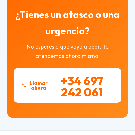
¿Tienes un atasco o una
urgencia?
No esperes a que vaya a peor. Te
atendemos ahora mismo.
+34 697
Llamar
ahora
242 061