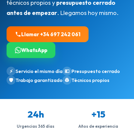
técnicos propios y
presupuesto cerrado
antes de empezar
. Llegamos hoy mismo.
Llamar +34 697 242 061
WhatsApp
⚡
Servicio el mismo día
💶
Presupuesto cerrado
🛡️
Trabajo garantizado
👷
Técnicos propios
24h
+15
Urgencias 365 días
Años de experiencia