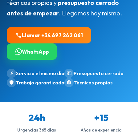
técnicos propios y
presupuesto cerrado
antes de empezar
. Llegamos hoy mismo.
Llamar +34 697 242 061
WhatsApp
⚡
Servicio el mismo día
💶
Presupuesto cerrado
🛡️
Trabajo garantizado
👷
Técnicos propios
24h
+15
Urgencias 365 días
Años de experiencia