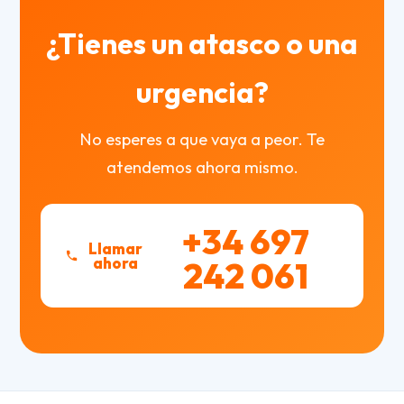
¿Tienes un atasco o una
urgencia?
No esperes a que vaya a peor. Te
atendemos ahora mismo.
+34 697
Llamar
ahora
242 061