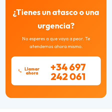
¿Tienes un atasco o una
urgencia?
No esperes a que vaya a peor. Te
atendemos ahora mismo.
+34 697
Llamar
ahora
242 061