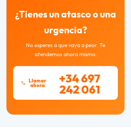
¿Tienes un atasco o una
urgencia?
No esperes a que vaya a peor. Te
atendemos ahora mismo.
+34 697
Llamar
ahora
242 061