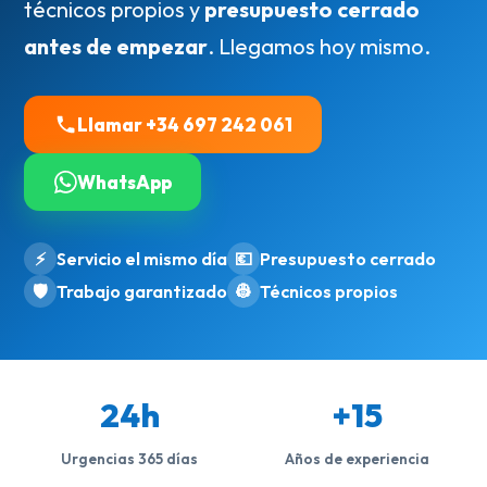
técnicos propios y
presupuesto cerrado
antes de empezar
. Llegamos hoy mismo.
Llamar +34 697 242 061
WhatsApp
⚡
Servicio el mismo día
💶
Presupuesto cerrado
🛡️
Trabajo garantizado
👷
Técnicos propios
24h
+15
Urgencias 365 días
Años de experiencia