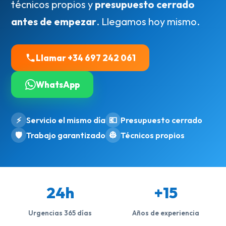
técnicos propios y
presupuesto cerrado
antes de empezar
. Llegamos hoy mismo.
Llamar +34 697 242 061
WhatsApp
⚡
Servicio el mismo día
💶
Presupuesto cerrado
🛡️
Trabajo garantizado
👷
Técnicos propios
24h
+15
Urgencias 365 días
Años de experiencia