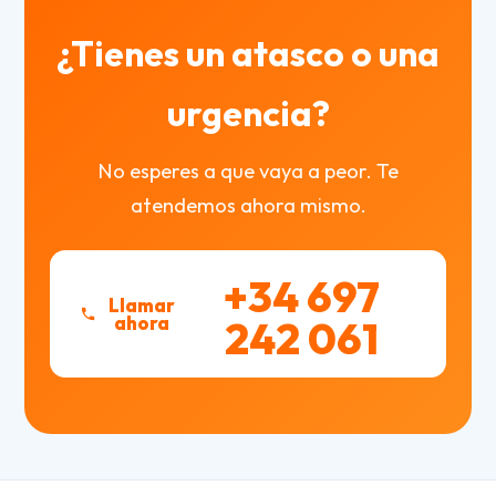
¿Tienes un atasco o una
urgencia?
No esperes a que vaya a peor. Te
atendemos ahora mismo.
+34 697
Llamar
ahora
242 061