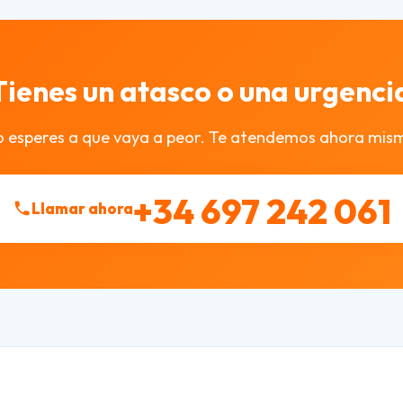
Tienes un atasco o una urgenci
 esperes a que vaya a peor. Te atendemos ahora mis
+34 697 242 061
Llamar ahora