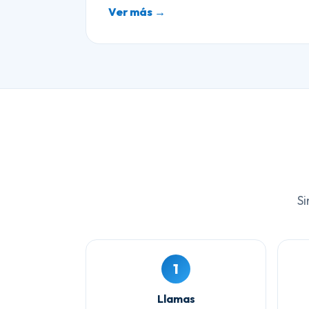
Ver más →
Si
1
Llamas