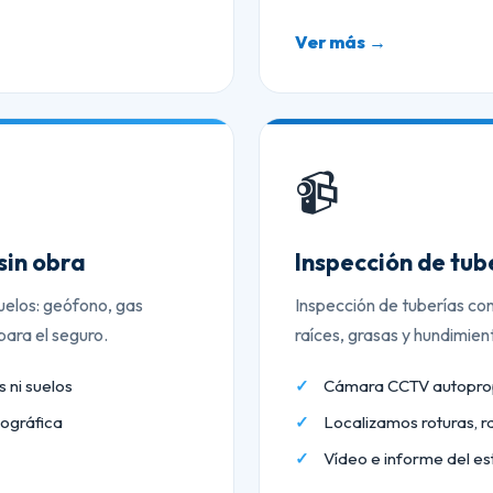
Ver más →
📹
sin obra
Inspección de tu
uelos: geófono, gas
Inspección de tuberías co
ara el seguro.
raíces, grasas y hundimien
 ni suelos
Cámara CCTV autopropu
ográfica
Localizamos roturas, r
Vídeo e informe del es