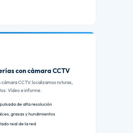
berías con cámara CCTV
n cámara CCTV: localizamos roturas,
tos. Vídeo e informe.
lsada de alta resolución
aíces, grasas y hundimientos
tado real de la red