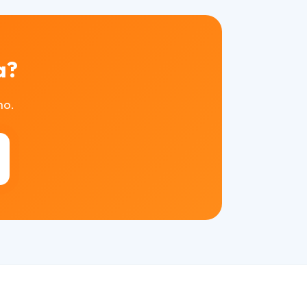
a?
mo.