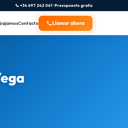
📞 +34 697 242 061 · Presupuesto gratis
Llamar ahora
bajamos
Contacto
Vega