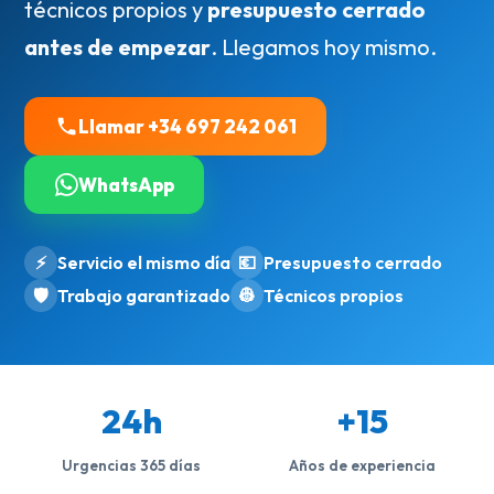
técnicos propios y
presupuesto cerrado
antes de empezar
. Llegamos hoy mismo.
Llamar +34 697 242 061
WhatsApp
⚡
Servicio el mismo día
💶
Presupuesto cerrado
🛡️
Trabajo garantizado
👷
Técnicos propios
24h
+15
Urgencias 365 días
Años de experiencia