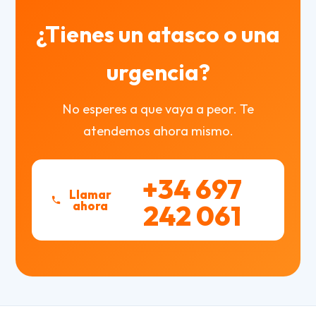
¿Tienes un atasco o una
urgencia?
No esperes a que vaya a peor. Te
atendemos ahora mismo.
+34 697
Llamar
ahora
242 061