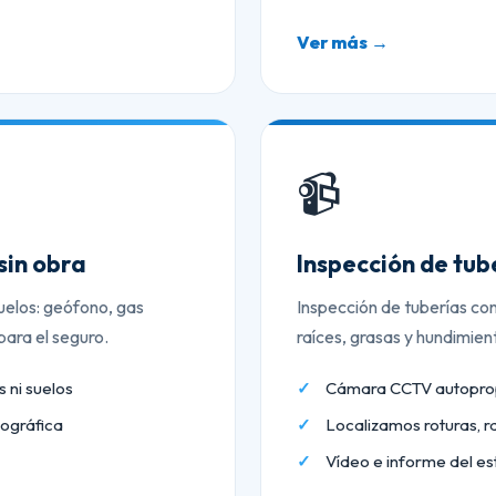
Ver más →
📹
sin obra
Inspección de tu
uelos: geófono, gas
Inspección de tuberías co
ara el seguro.
raíces, grasas y hundimien
 ni suelos
Cámara CCTV autopropu
ográfica
Localizamos roturas, r
Vídeo e informe del es