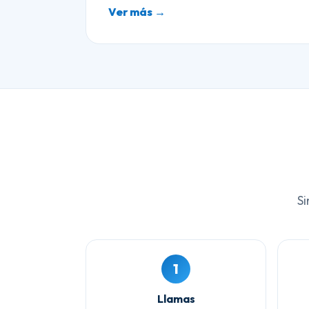
Ver más →
Si
1
Llamas