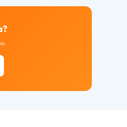
a?
mo.