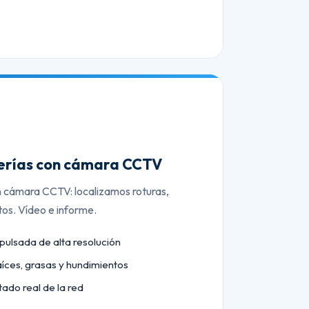
berías con cámara CCTV
n cámara CCTV: localizamos roturas,
tos. Vídeo e informe.
lsada de alta resolución
aíces, grasas y hundimientos
tado real de la red