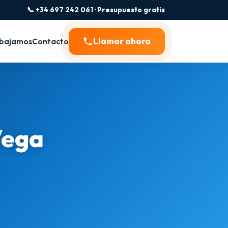
📞 +34 697 242 061 · Presupuesto gratis
Llamar ahora
bajamos
Contacto
Vega