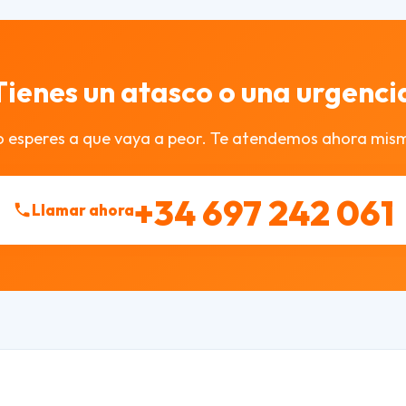
Tienes un atasco o una urgenci
 esperes a que vaya a peor. Te atendemos ahora mis
+34 697 242 061
Llamar ahora