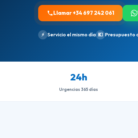
Llamar +34 697 242 061
⚡
Servicio el mismo día
💶
Presupuesto 
24h
Urgencias 365 días