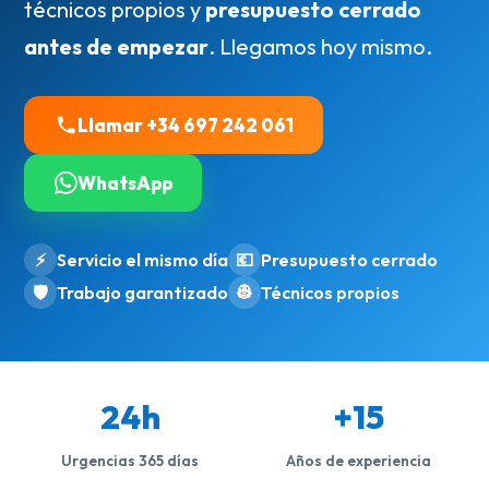
técnicos propios y
presupuesto cerrado
antes de empezar
. Llegamos hoy mismo.
Llamar +34 697 242 061
WhatsApp
⚡
Servicio el mismo día
💶
Presupuesto cerrado
🛡️
Trabajo garantizado
👷
Técnicos propios
24h
+15
Urgencias 365 días
Años de experiencia