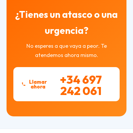
¿Tienes un atasco o una
urgencia?
No esperes a que vaya a peor. Te
atendemos ahora mismo.
+34 697
Llamar
ahora
242 061