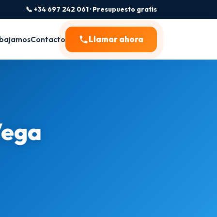
📞 +34 697 242 061 · Presupuesto gratis
Llamar ahora
bajamos
Contacto
Vega