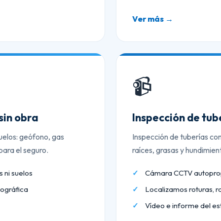
Ver más →
📹
sin obra
Inspección de tu
uelos: geófono, gas
Inspección de tuberías co
ara el seguro.
raíces, grasas y hundimien
 ni suelos
Cámara CCTV autopropu
ográfica
Localizamos roturas, r
Vídeo e informe del es