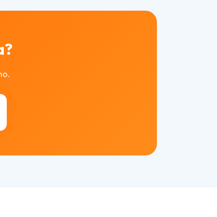
a?
mo.