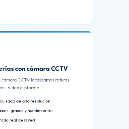
berías con cámara CCTV
n cámara CCTV: localizamos roturas,
tos. Vídeo e informe.
lsada de alta resolución
aíces, grasas y hundimientos
tado real de la red