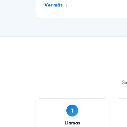
Ver más →
Si
1
Llamas