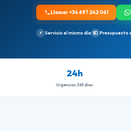
Llamar +34 697 242 061
⚡
Servicio el mismo día
💶
Presupuesto 
24h
Urgencias 365 días