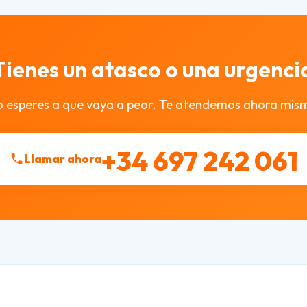
Tienes un atasco o una urgenci
 esperes a que vaya a peor. Te atendemos ahora mis
+34 697 242 061
Llamar ahora