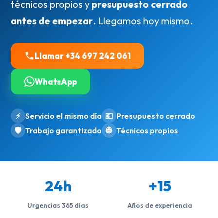
técnicos propios y
presupuesto cerrado
antes de empezar
. Llegamos hoy mismo.
Llamar +34 697 242 061
WhatsApp
⚡
Servicio el mismo día
💶
Presupuesto cerrado
🛡️
Trabajo garantizado
👷
Técnicos propios
24h
+15
Urgencias 365 días
Años de experiencia