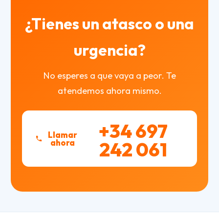
¿Tienes un atasco o una
urgencia?
No esperes a que vaya a peor. Te
atendemos ahora mismo.
+34 697
Llamar
ahora
242 061