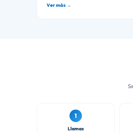
Ver más →
Si
1
Llamas