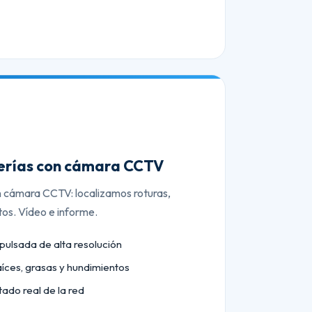
berías con cámara CCTV
n cámara CCTV: localizamos roturas,
tos. Vídeo e informe.
lsada de alta resolución
aíces, grasas y hundimientos
tado real de la red