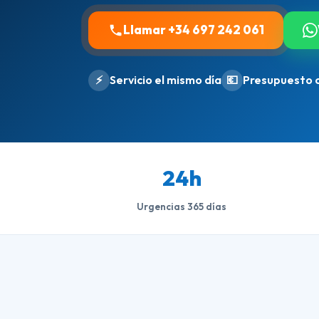
Llamar +34 697 242 061
⚡
Servicio el mismo día
💶
Presupuesto 
24h
Urgencias 365 días