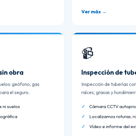
Ver más →
📹
sin obra
Inspección de tu
uelos: geófono, gas
Inspección de tuberías co
ara el seguro.
raíces, grasas y hundimien
 ni suelos
Cámara CCTV autopropu
ográfica
Localizamos roturas, r
Vídeo e informe del es