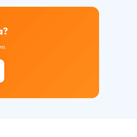
a?
mo.