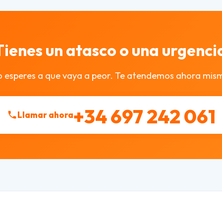
Tienes un atasco o una urgenci
 esperes a que vaya a peor. Te atendemos ahora mis
+34 697 242 061
Llamar ahora