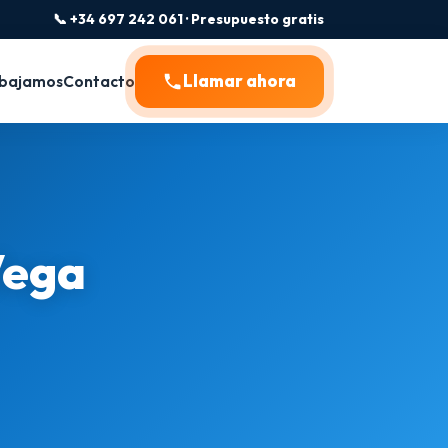
📞 +34 697 242 061 · Presupuesto gratis
Llamar ahora
bajamos
Contacto
Vega