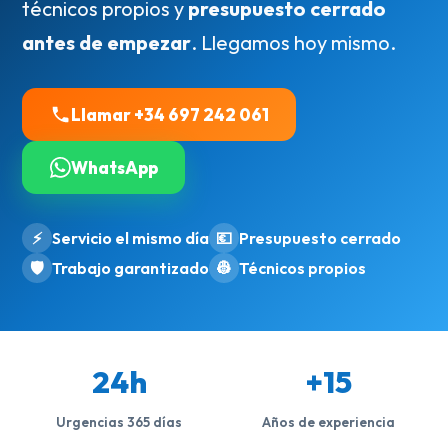
técnicos propios y
presupuesto cerrado
antes de empezar
. Llegamos hoy mismo.
Llamar +34 697 242 061
WhatsApp
⚡
Servicio el mismo día
💶
Presupuesto cerrado
🛡️
Trabajo garantizado
👷
Técnicos propios
24h
+15
Urgencias 365 días
Años de experiencia