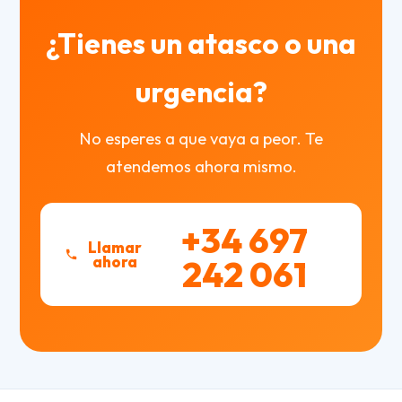
¿Tienes un atasco o una
urgencia?
No esperes a que vaya a peor. Te
atendemos ahora mismo.
+34 697
Llamar
ahora
242 061