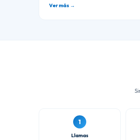
Ver más →
Si
1
Llamas