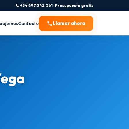
📞 +34 697 242 061 · Presupuesto gratis
Llamar ahora
bajamos
Contacto
Vega