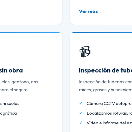
Ver más →
📹
sin obra
Inspección de tu
uelos: geófono, gas
Inspección de tuberías co
ara el seguro.
raíces, grasas y hundimien
 ni suelos
Cámara CCTV autopropu
ográfica
Localizamos roturas, r
Vídeo e informe del es