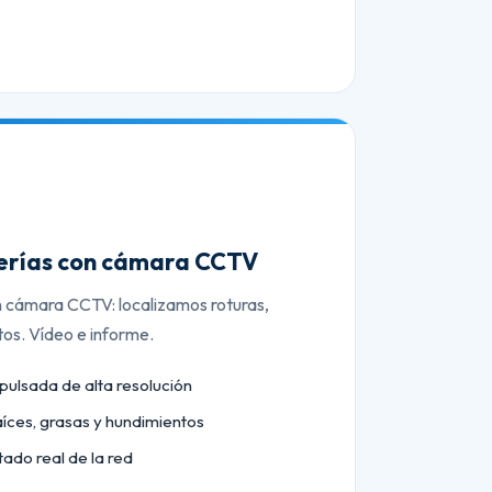
berías con cámara CCTV
n cámara CCTV: localizamos roturas,
tos. Vídeo e informe.
lsada de alta resolución
aíces, grasas y hundimientos
tado real de la red