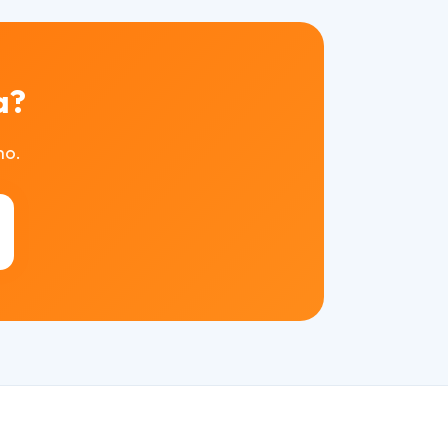
a?
mo.