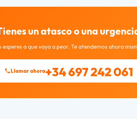
Tienes un atasco o una urgenci
 esperes a que vaya a peor. Te atendemos ahora mis
+34 697 242 061
Llamar ahora