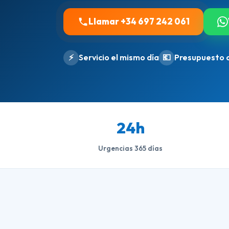
Llamar +34 697 242 061
⚡
Servicio el mismo día
💶
Presupuesto 
24h
Urgencias 365 días