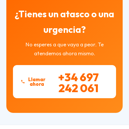
¿Tienes un atasco o una
urgencia?
No esperes a que vaya a peor. Te
atendemos ahora mismo.
+34 697
Llamar
ahora
242 061