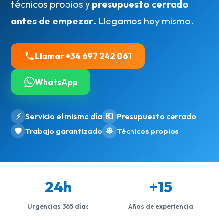
técnicos propios y
presupuesto cerrado
antes de empezar
. Llegamos hoy mismo.
Llamar +34 697 242 061
WhatsApp
⚡
Servicio el mismo día
💶
Presupuesto cerrado
🛡️
Trabajo garantizado
👷
Técnicos propios
24h
+15
Urgencias 365 días
Años de experiencia