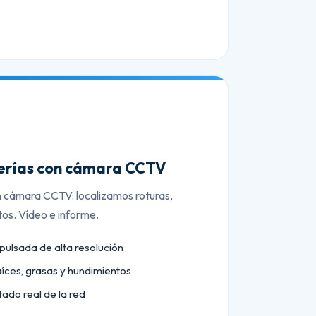
berías con cámara CCTV
n cámara CCTV: localizamos roturas,
tos. Vídeo e informe.
lsada de alta resolución
aíces, grasas y hundimientos
tado real de la red