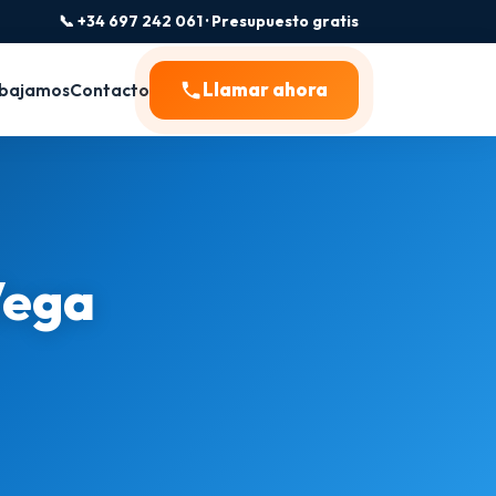
📞 +34 697 242 061 · Presupuesto gratis
Llamar ahora
bajamos
Contacto
Vega