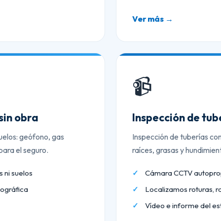
Ver más →
📹
sin obra
Inspección de tu
uelos: geófono, gas
Inspección de tuberías co
ara el seguro.
raíces, grasas y hundimien
 ni suelos
Cámara CCTV autopropu
ográfica
Localizamos roturas, r
Vídeo e informe del es