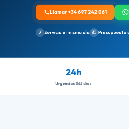
Llamar +34 697 242 061
⚡
Servicio el mismo día
💶
Presupuesto 
24h
Urgencias 365 días