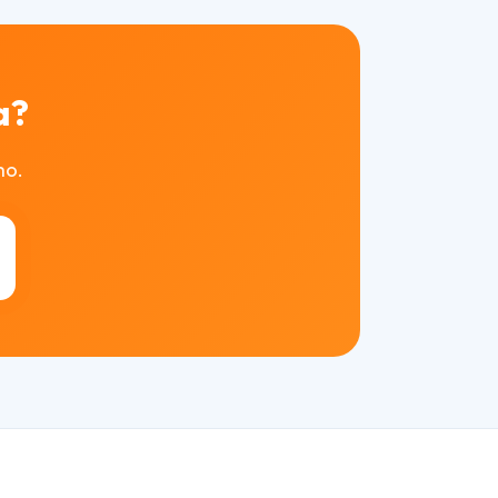
a?
mo.