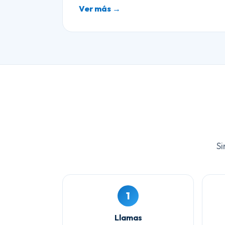
Ver más →
Si
1
Llamas