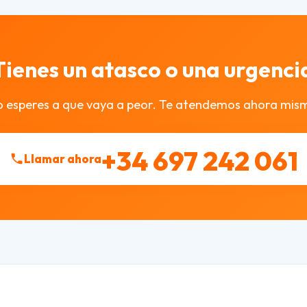
Tienes un atasco o una urgenci
 esperes a que vaya a peor. Te atendemos ahora mis
+34 697 242 061
Llamar ahora