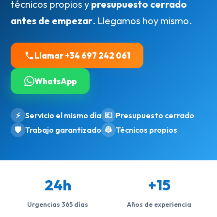
técnicos propios y
presupuesto cerrado
antes de empezar
. Llegamos hoy mismo.
Llamar +34 697 242 061
WhatsApp
⚡
Servicio el mismo día
💶
Presupuesto cerrado
🛡️
Trabajo garantizado
👷
Técnicos propios
24h
+15
Urgencias 365 días
Años de experiencia