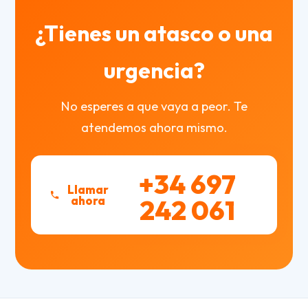
¿Tienes un atasco o una
urgencia?
No esperes a que vaya a peor. Te
atendemos ahora mismo.
+34 697
Llamar
ahora
242 061