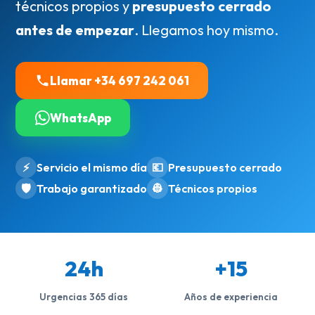
técnicos propios y
presupuesto cerrado
antes de empezar
. Llegamos hoy mismo.
Llamar +34 697 242 061
WhatsApp
⚡
Servicio el mismo día
💶
Presupuesto cerrado
🛡️
Trabajo garantizado
👷
Técnicos propios
24h
+15
Urgencias 365 días
Años de experiencia