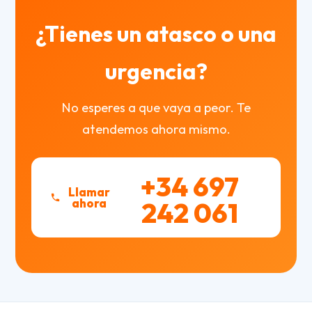
¿Tienes un atasco o una
urgencia?
No esperes a que vaya a peor. Te
atendemos ahora mismo.
+34 697
Llamar
ahora
242 061