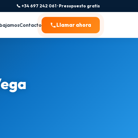
📞 +34 697 242 061 · Presupuesto gratis
Llamar ahora
bajamos
Contacto
Vega