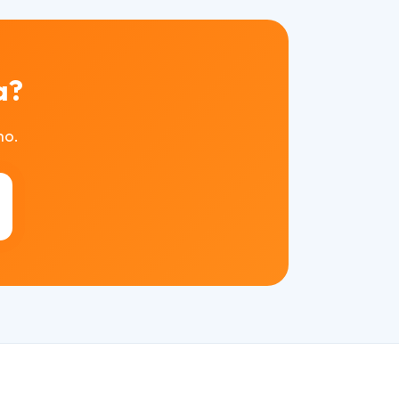
a?
mo.