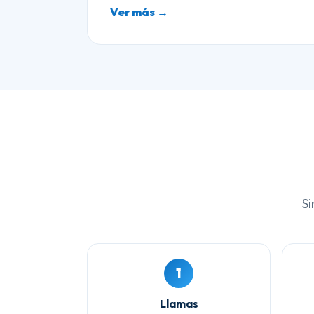
Ver más →
Si
1
Llamas