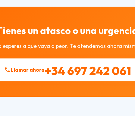
Tienes un atasco o una urgenci
 esperes a que vaya a peor. Te atendemos ahora mis
+34 697 242 061
Llamar ahora