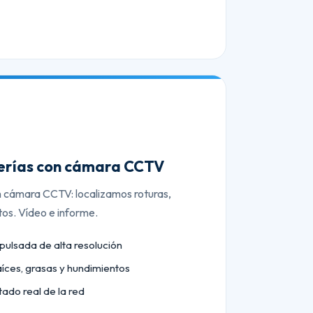
berías con cámara CCTV
n cámara CCTV: localizamos roturas,
tos. Vídeo e informe.
lsada de alta resolución
aíces, grasas y hundimientos
tado real de la red