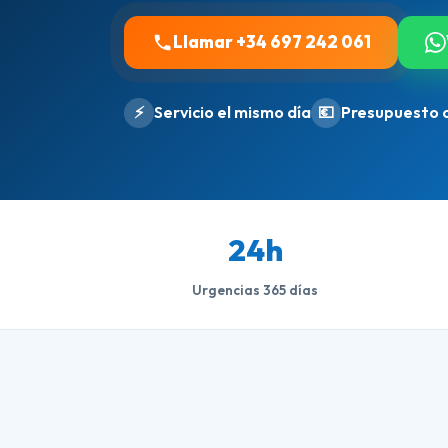
Llamar +34 697 242 061
⚡
Servicio el mismo día
💶
Presupuesto 
24h
Urgencias 365 días