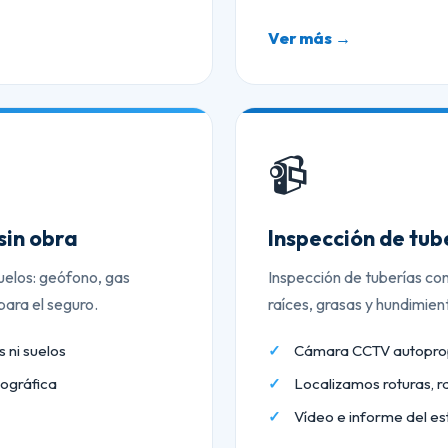
Ver más →
📹
sin obra
Inspección de tu
uelos: geófono, gas
Inspección de tuberías co
ara el seguro.
raíces, grasas y hundimien
 ni suelos
Cámara CCTV autopropu
ográfica
Localizamos roturas, r
Vídeo e informe del es