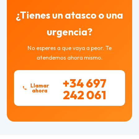
¿Tienes un atasco o una
urgencia?
No esperes a que vaya a peor. Te
atendemos ahora mismo.
+34 697
Llamar
ahora
242 061