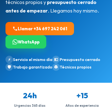
técnicos propios y
presupuesto cerrado
antes de empezar
. Llegamos hoy mismo.
Llamar +34 697 242 061
WhatsApp
⚡
Servicio el mismo día
💶
Presupuesto cerrado
🛡️
Trabajo garantizado
👷
Técnicos propios
24h
+15
Urgencias 365 días
Años de experiencia