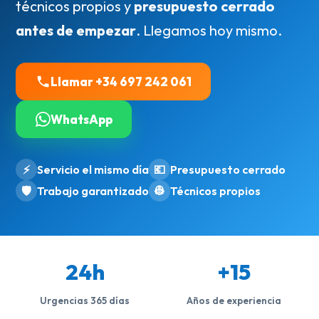
técnicos propios y
presupuesto cerrado
antes de empezar
. Llegamos hoy mismo.
Llamar +34 697 242 061
WhatsApp
⚡
Servicio el mismo día
💶
Presupuesto cerrado
🛡️
Trabajo garantizado
👷
Técnicos propios
24h
+15
Urgencias 365 días
Años de experiencia