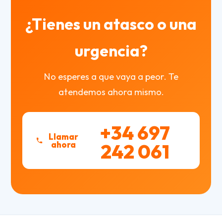
¿Tienes un atasco o una
urgencia?
No esperes a que vaya a peor. Te
atendemos ahora mismo.
+34 697
Llamar
ahora
242 061