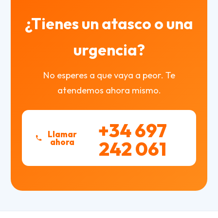
¿Tienes un atasco o una
urgencia?
No esperes a que vaya a peor. Te
atendemos ahora mismo.
+34 697
Llamar
ahora
242 061