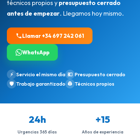
técnicos propios y
presupuesto cerrado
antes de empezar
. Llegamos hoy mismo.
Llamar +34 697 242 061
WhatsApp
⚡
Servicio el mismo día
💶
Presupuesto cerrado
🛡️
Trabajo garantizado
👷
Técnicos propios
24h
+15
Urgencias 365 días
Años de experiencia