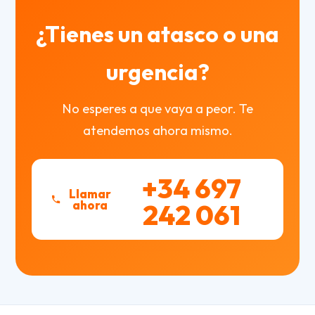
¿Tienes un atasco o una
urgencia?
No esperes a que vaya a peor. Te
atendemos ahora mismo.
+34 697
Llamar
ahora
242 061