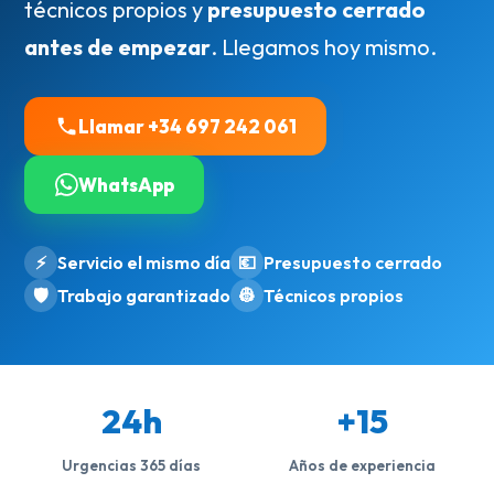
técnicos propios y
presupuesto cerrado
antes de empezar
. Llegamos hoy mismo.
Llamar +34 697 242 061
WhatsApp
⚡
Servicio el mismo día
💶
Presupuesto cerrado
🛡️
Trabajo garantizado
👷
Técnicos propios
24h
+15
Urgencias 365 días
Años de experiencia