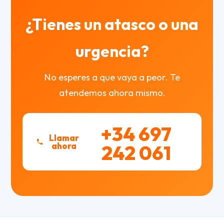
¿Tienes un atasco o una
urgencia?
No esperes a que vaya a peor. Te
atendemos ahora mismo.
+34 697
Llamar
ahora
242 061