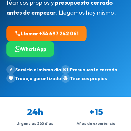
técnicos propios y
presupuesto cerrado
antes de empezar
. Llegamos hoy mismo.
Llamar +34 697 242 061
WhatsApp
⚡
Servicio el mismo día
💶
Presupuesto cerrado
🛡️
Trabajo garantizado
👷
Técnicos propios
24h
+15
Urgencias 365 días
Años de experiencia