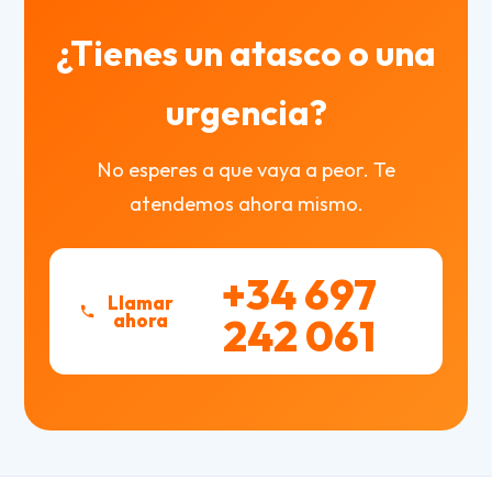
¿Tienes un atasco o una
urgencia?
No esperes a que vaya a peor. Te
atendemos ahora mismo.
+34 697
Llamar
ahora
242 061