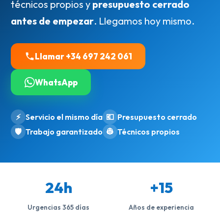
técnicos propios y
presupuesto cerrado
antes de empezar
. Llegamos hoy mismo.
Llamar +34 697 242 061
WhatsApp
⚡
Servicio el mismo día
💶
Presupuesto cerrado
🛡️
Trabajo garantizado
👷
Técnicos propios
24h
+15
Urgencias 365 días
Años de experiencia