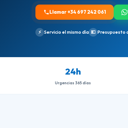
Llamar +34 697 242 061
⚡
Servicio el mismo día
💶
Presupuesto 
24h
Urgencias 365 días