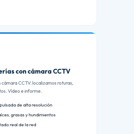
berías con cámara CCTV
n cámara CCTV: localizamos roturas,
tos. Vídeo e informe.
lsada de alta resolución
aíces, grasas y hundimientos
tado real de la red