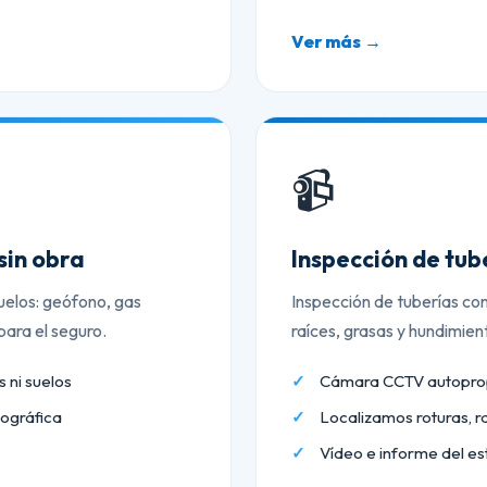
Ver más →
📹
sin obra
Inspección de tu
uelos: geófono, gas
Inspección de tuberías co
ara el seguro.
raíces, grasas y hundimien
 ni suelos
Cámara CCTV autopropu
ográfica
Localizamos roturas, r
Vídeo e informe del es