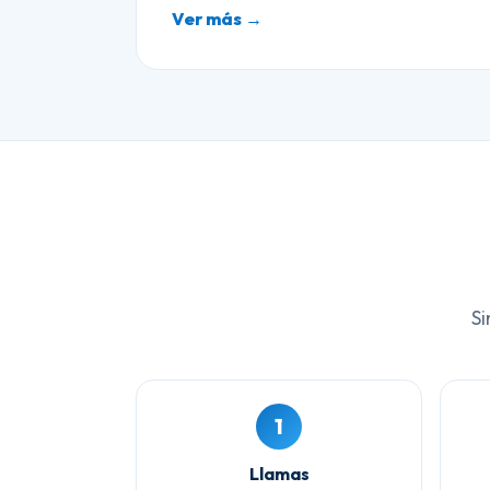
Ver más →
Si
1
Llamas