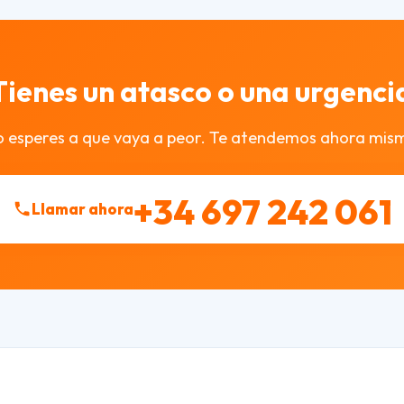
Tienes un atasco o una urgenci
 esperes a que vaya a peor. Te atendemos ahora mis
+34 697 242 061
Llamar ahora