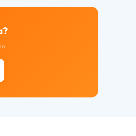
a?
mo.