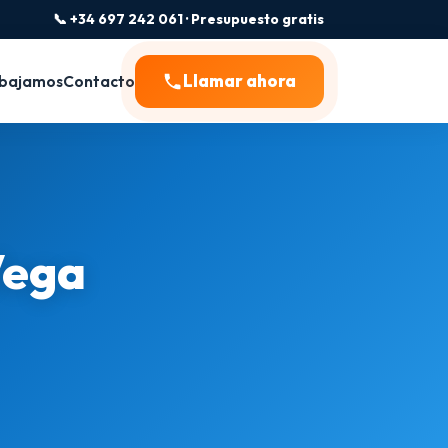
📞 +34 697 242 061 · Presupuesto gratis
Llamar ahora
bajamos
Contacto
Vega