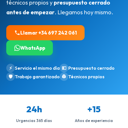
técnicos propios y
presupuesto cerrado
antes de empezar
. Llegamos hoy mismo.
Llamar +34 697 242 061
WhatsApp
⚡
Servicio el mismo día
💶
Presupuesto cerrado
🛡️
Trabajo garantizado
👷
Técnicos propios
24h
+15
Urgencias 365 días
Años de experiencia