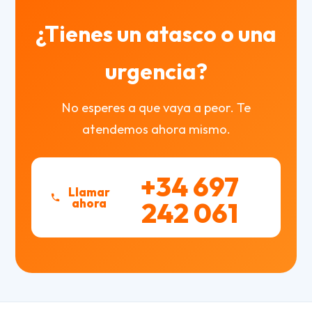
¿Tienes un atasco o una
urgencia?
No esperes a que vaya a peor. Te
atendemos ahora mismo.
+34 697
Llamar
ahora
242 061