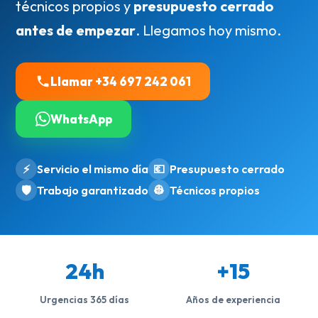
técnicos propios y
presupuesto cerrado
antes de empezar
. Llegamos hoy mismo.
Llamar +34 697 242 061
WhatsApp
⚡
Servicio el mismo día
💶
Presupuesto cerrado
🛡️
Trabajo garantizado
👷
Técnicos propios
24h
+15
Urgencias 365 días
Años de experiencia