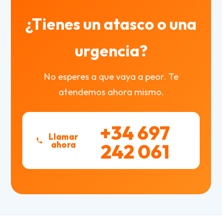
¿Tienes un atasco o una
urgencia?
No esperes a que vaya a peor. Te
atendemos ahora mismo.
+34 697
Llamar
ahora
242 061