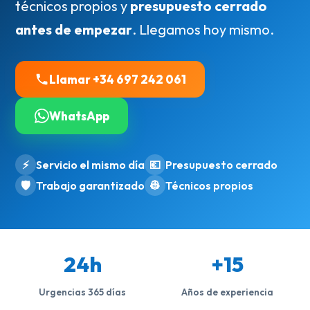
técnicos propios y
presupuesto cerrado
antes de empezar
. Llegamos hoy mismo.
Llamar +34 697 242 061
WhatsApp
⚡
Servicio el mismo día
💶
Presupuesto cerrado
🛡️
Trabajo garantizado
👷
Técnicos propios
24h
+15
Urgencias 365 días
Años de experiencia