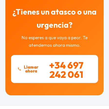
¿Tienes un atasco o una
urgencia?
No esperes a que vaya a peor. Te
atendemos ahora mismo.
+34 697
Llamar
ahora
242 061