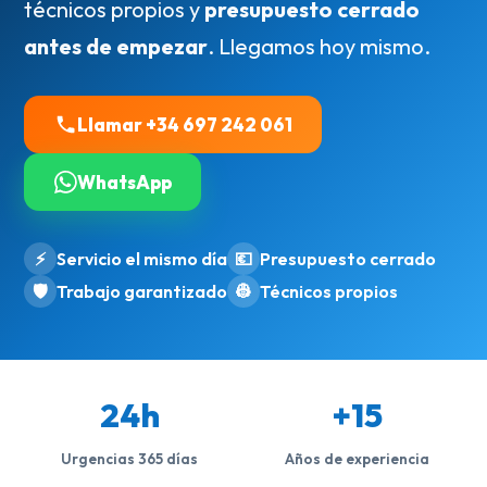
técnicos propios y
presupuesto cerrado
antes de empezar
. Llegamos hoy mismo.
Llamar +34 697 242 061
WhatsApp
⚡
Servicio el mismo día
💶
Presupuesto cerrado
🛡️
Trabajo garantizado
👷
Técnicos propios
24h
+15
Urgencias 365 días
Años de experiencia