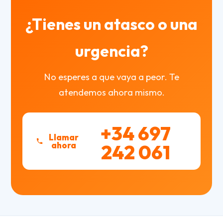
¿Tienes un atasco o una
urgencia?
No esperes a que vaya a peor. Te
atendemos ahora mismo.
+34 697
Llamar
ahora
242 061