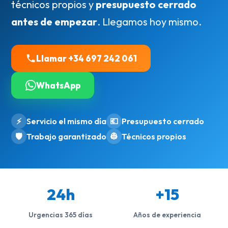
técnicos propios y
presupuesto cerrado
antes de empezar
. Llegamos hoy mismo.
Llamar +34 697 242 061
WhatsApp
⚡
Servicio el mismo día
💶
Presupuesto cerrado
🛡️
Trabajo garantizado
👷
Técnicos propios
24h
+15
Urgencias 365 días
Años de experiencia