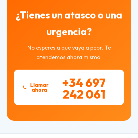
¿Tienes un atasco o una
urgencia?
No esperes a que vaya a peor. Te
atendemos ahora mismo.
+34 697
Llamar
ahora
242 061