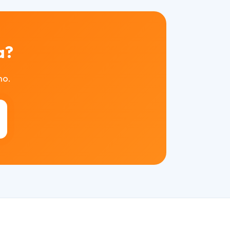
a?
mo.