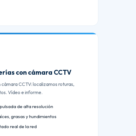
berías con cámara CCTV
n cámara CCTV: localizamos roturas,
tos. Vídeo e informe.
lsada de alta resolución
aíces, grasas y hundimientos
tado real de la red