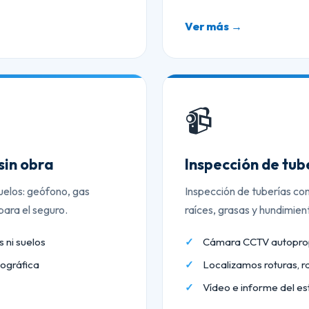
Ver más →
📹
sin obra
Inspección de tu
uelos: geófono, gas
Inspección de tuberías co
ara el seguro.
raíces, grasas y hundimien
 ni suelos
Cámara CCTV autopropu
ográfica
Localizamos roturas, r
Vídeo e informe del es