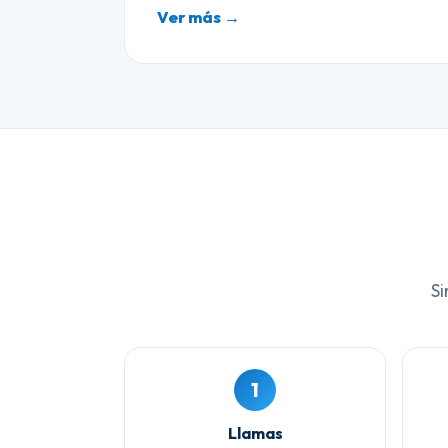
Ver más →
Si
1
Llamas