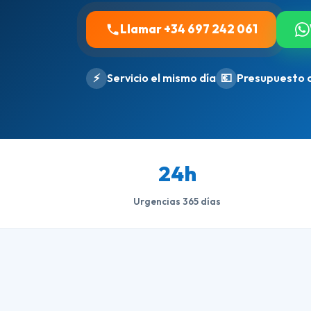
Llamar +34 697 242 061
⚡
Servicio el mismo día
💶
Presupuesto 
24h
Urgencias 365 días