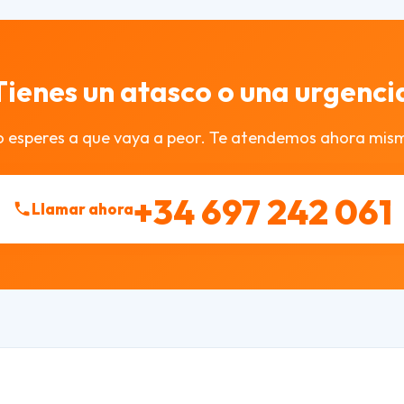
Tienes un atasco o una urgenci
 esperes a que vaya a peor. Te atendemos ahora mis
+34 697 242 061
Llamar ahora