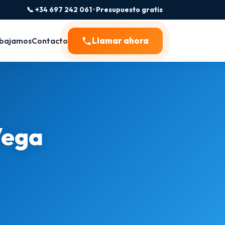
📞 +34 697 242 061 · Presupuesto gratis
Llamar ahora
bajamos
Contacto
Vega