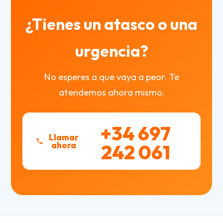
¿Tienes un atasco o una
urgencia?
No esperes a que vaya a peor. Te
atendemos ahora mismo.
+34 697
Llamar
ahora
242 061