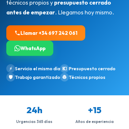
técnicos propios y
presupuesto cerrado
antes de empezar
. Llegamos hoy mismo.
Llamar +34 697 242 061
WhatsApp
⚡
Servicio el mismo día
💶
Presupuesto cerrado
🛡️
Trabajo garantizado
👷
Técnicos propios
24h
+15
Urgencias 365 días
Años de experiencia