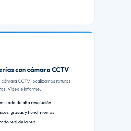
berías con cámara CCTV
n cámara CCTV: localizamos roturas,
tos. Vídeo e informe.
lsada de alta resolución
aíces, grasas y hundimientos
tado real de la red