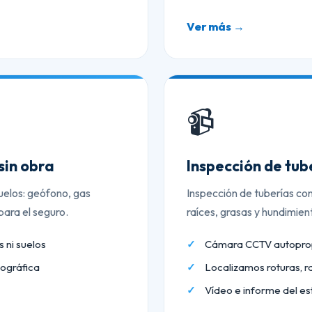
Ver más →
📹
sin obra
Inspección de tu
uelos: geófono, gas
Inspección de tuberías co
ara el seguro.
raíces, grasas y hundimien
 ni suelos
Cámara CCTV autopropu
ográfica
Localizamos roturas, r
Vídeo e informe del es