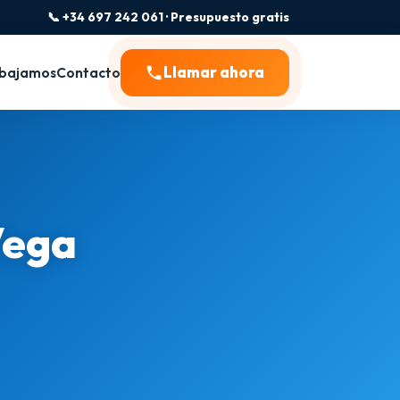
📞 +34 697 242 061 · Presupuesto gratis
Llamar ahora
bajamos
Contacto
Vega