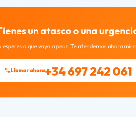
Tienes un atasco o una urgenci
 esperes a que vaya a peor. Te atendemos ahora mis
+34 697 242 061
Llamar ahora