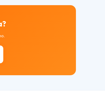
a?
mo.