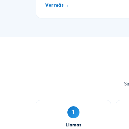
Ver más →
Si
1
Llamas