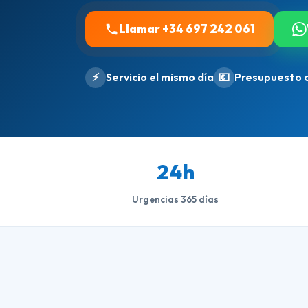
Llamar +34 697 242 061
⚡
Servicio el mismo día
💶
Presupuesto 
24h
Urgencias 365 días