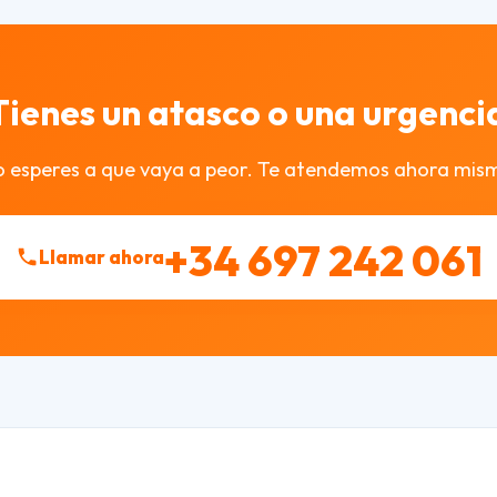
Tienes un atasco o una urgenci
 esperes a que vaya a peor. Te atendemos ahora mis
+34 697 242 061
Llamar ahora