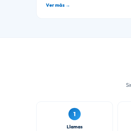
Ver más →
Si
1
Llamas