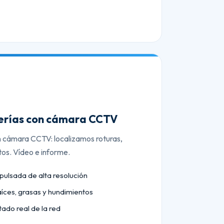
berías con cámara CCTV
n cámara CCTV: localizamos roturas,
tos. Vídeo e informe.
lsada de alta resolución
aíces, grasas y hundimientos
tado real de la red