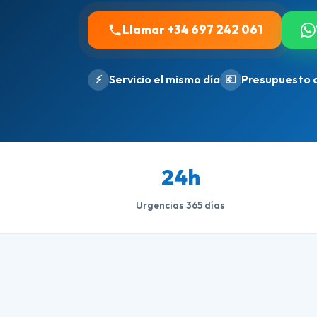
Llamar +34 697 242 061
⚡
Servicio el mismo día
💶
Presupuesto 
24h
Urgencias 365 días