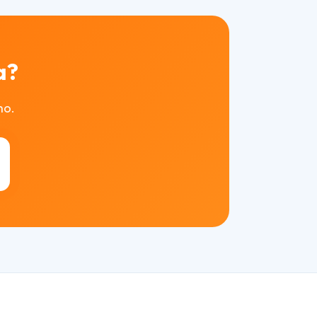
a?
mo.