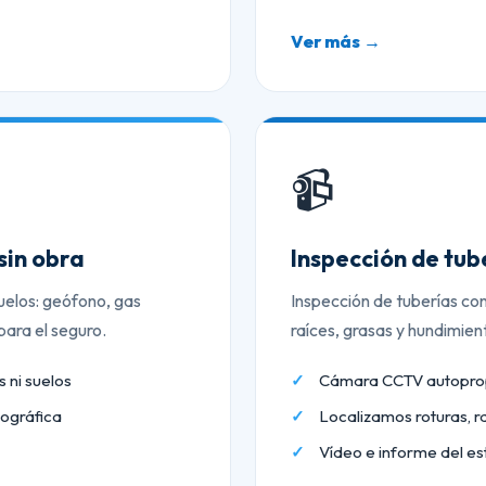
Ver más →
📹
sin obra
Inspección de tu
uelos: geófono, gas
Inspección de tuberías co
ara el seguro.
raíces, grasas y hundimien
 ni suelos
Cámara CCTV autopropu
ográfica
Localizamos roturas, r
Vídeo e informe del es