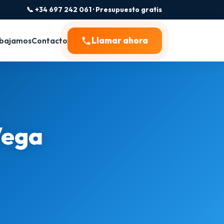
📞 +34 697 242 061 · Presupuesto gratis
Llamar ahora
bajamos
Contacto
Vega