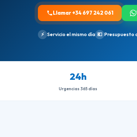
Llamar +34 697 242 061
⚡
Servicio el mismo día
💶
Presupuesto 
24h
Urgencias 365 días