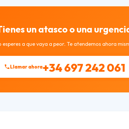
Tienes un atasco o una urgenci
 esperes a que vaya a peor. Te atendemos ahora mis
+34 697 242 061
Llamar ahora