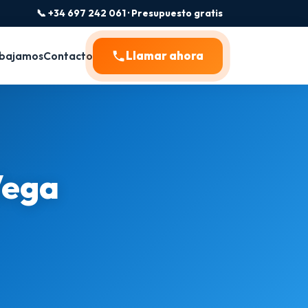
📞 +34 697 242 061 · Presupuesto gratis
Llamar ahora
bajamos
Contacto
Vega