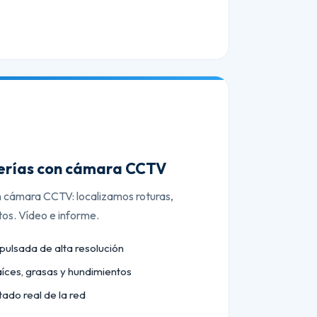
berías con cámara CCTV
n cámara CCTV: localizamos roturas,
tos. Vídeo e informe.
lsada de alta resolución
aíces, grasas y hundimientos
tado real de la red