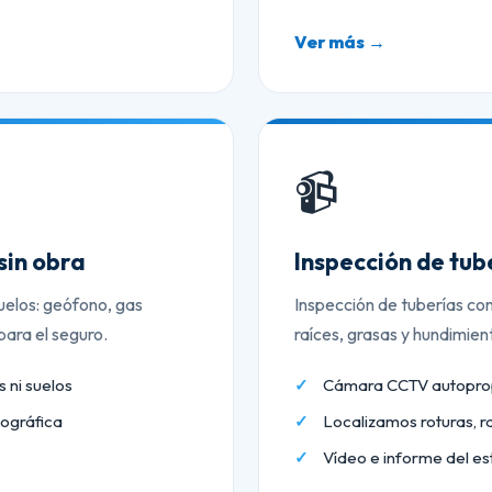
Ver más →
📹
sin obra
Inspección de tu
uelos: geófono, gas
Inspección de tuberías co
ara el seguro.
raíces, grasas y hundimien
 ni suelos
Cámara CCTV autopropu
ográfica
Localizamos roturas, r
Vídeo e informe del es