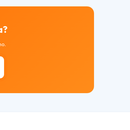
a?
mo.