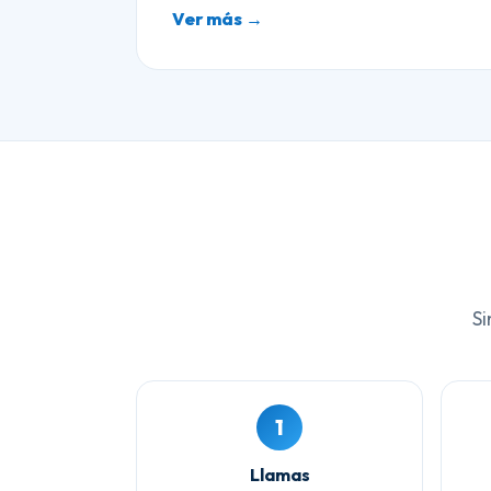
Ver más →
Si
1
Llamas