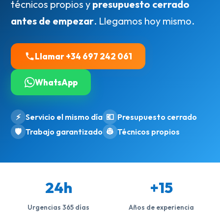
técnicos propios y
presupuesto cerrado
antes de empezar
. Llegamos hoy mismo.
Llamar +34 697 242 061
WhatsApp
⚡
Servicio el mismo día
💶
Presupuesto cerrado
🛡️
Trabajo garantizado
👷
Técnicos propios
24h
+15
Urgencias 365 días
Años de experiencia