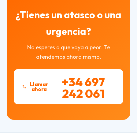
¿Tienes un atasco o una
urgencia?
No esperes a que vaya a peor. Te
atendemos ahora mismo.
+34 697
Llamar
ahora
242 061