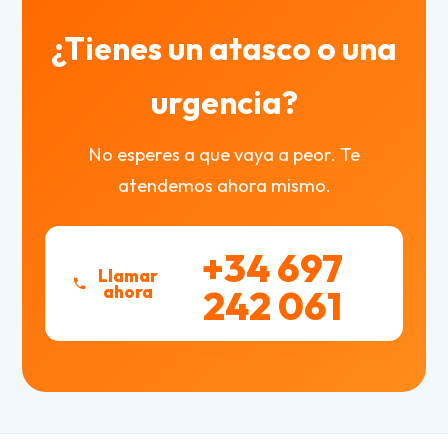
¿Tienes un atasco o una
urgencia?
No esperes a que vaya a peor. Te
atendemos ahora mismo.
+34 697
Llamar
ahora
242 061