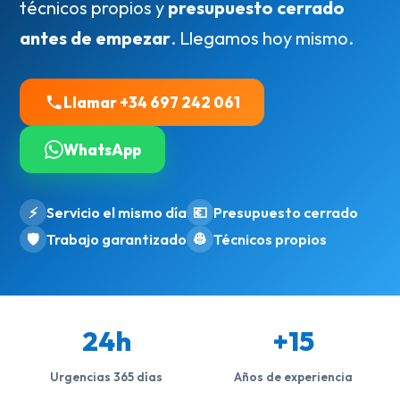
técnicos propios y
presupuesto cerrado
antes de empezar
. Llegamos hoy mismo.
Llamar +34 697 242 061
WhatsApp
⚡
Servicio el mismo día
💶
Presupuesto cerrado
🛡️
Trabajo garantizado
👷
Técnicos propios
24h
+15
Urgencias 365 días
Años de experiencia