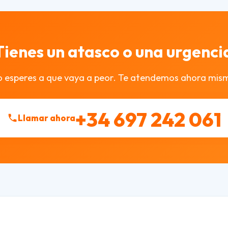
Tienes un atasco o una urgenci
 esperes a que vaya a peor. Te atendemos ahora mis
+34 697 242 061
Llamar ahora