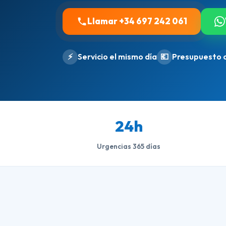
Llamar +34 697 242 061
⚡
Servicio el mismo día
💶
Presupuesto 
24h
Urgencias 365 días