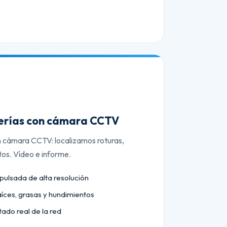
berías con cámara CCTV
n cámara CCTV: localizamos roturas,
tos. Vídeo e informe.
lsada de alta resolución
aíces, grasas y hundimientos
tado real de la red