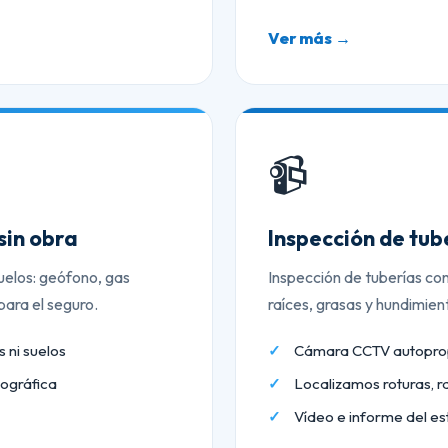
Ver más →
📹
sin obra
Inspección de tu
uelos: geófono, gas
Inspección de tuberías co
ara el seguro.
raíces, grasas y hundimien
 ni suelos
Cámara CCTV autopropu
ográfica
Localizamos roturas, r
Vídeo e informe del es