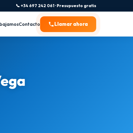
📞 +34 697 242 061 · Presupuesto gratis
Llamar ahora
bajamos
Contacto
Vega