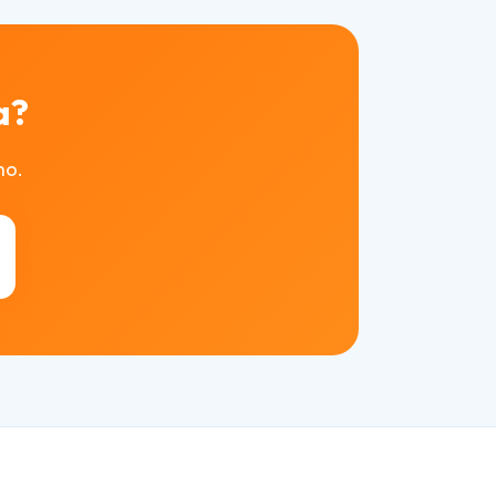
a?
mo.