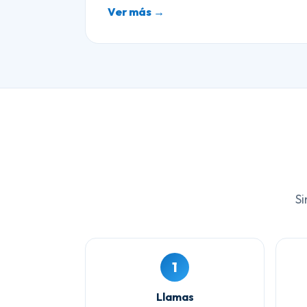
Ver más →
Si
1
Llamas