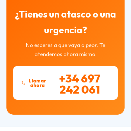
¿Tienes un atasco o una
urgencia?
No esperes a que vaya a peor. Te
atendemos ahora mismo.
+34 697
Llamar
ahora
242 061