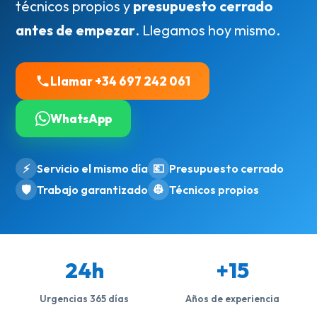
técnicos propios y
presupuesto cerrado
antes de empezar
. Llegamos hoy mismo.
Llamar +34 697 242 061
WhatsApp
⚡
Servicio el mismo día
💶
Presupuesto cerrado
🛡️
Trabajo garantizado
👷
Técnicos propios
24h
+15
Urgencias 365 días
Años de experiencia