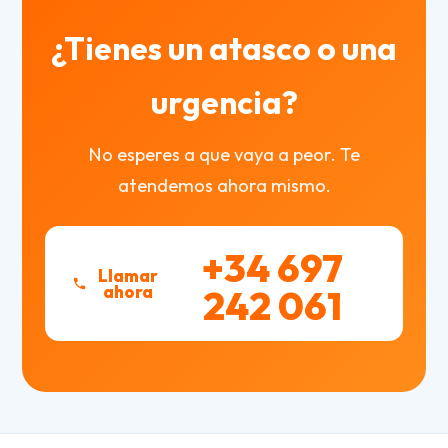
¿Tienes un atasco o una
urgencia?
No esperes a que vaya a peor. Te
atendemos ahora mismo.
+34 697
Llamar
ahora
242 061