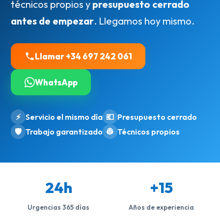
técnicos propios y
presupuesto cerrado
antes de empezar
. Llegamos hoy mismo.
Llamar +34 697 242 061
WhatsApp
⚡
Servicio el mismo día
💶
Presupuesto cerrado
🛡️
Trabajo garantizado
👷
Técnicos propios
24h
+15
Urgencias 365 días
Años de experiencia