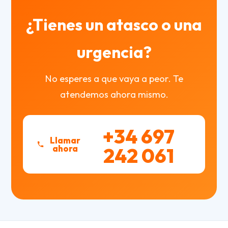
¿Tienes un atasco o una
urgencia?
No esperes a que vaya a peor. Te
atendemos ahora mismo.
+34 697
Llamar
ahora
242 061