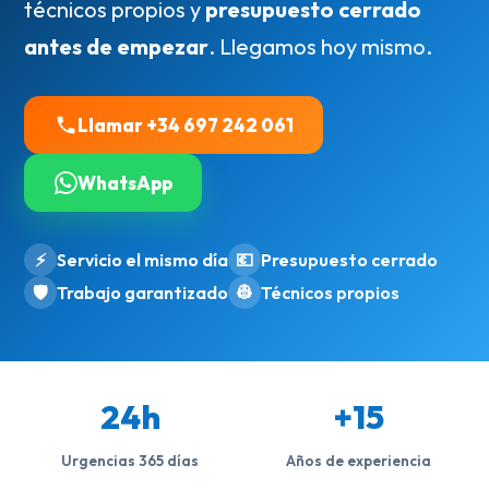
técnicos propios y
presupuesto cerrado
antes de empezar
. Llegamos hoy mismo.
Llamar +34 697 242 061
WhatsApp
⚡
Servicio el mismo día
💶
Presupuesto cerrado
🛡️
Trabajo garantizado
👷
Técnicos propios
24h
+15
Urgencias 365 días
Años de experiencia